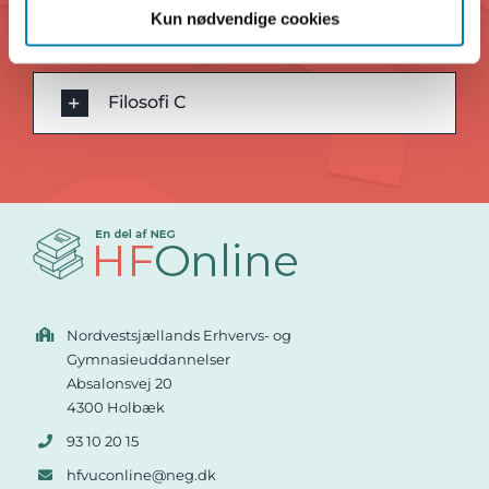
Kun nødvendige cookies
Psykologi C
Filosofi C
Nordvestsjællands Erhvervs- og
Gymnasieuddannelser
Absalonsvej 20
4300 Holbæk
93 10 20 15
hfvuconline@neg.dk