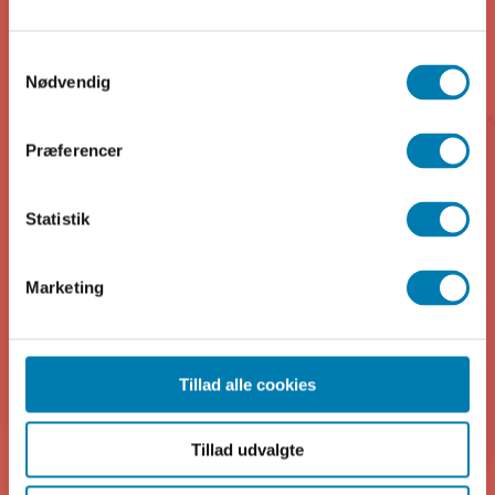
Religion B
Samtykkevalg
Religion C
Nødvendig
Præferencer
Geografi C
Statistik
Kemi C
Marketing
Biologi C
Mediefag C
Tillad alle cookies
Tillad udvalgte
Psykologi B