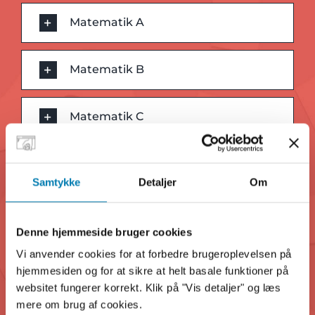
Matematik A
Matematik B
Matematik C
Samfundsfag B
Samtykke
Detaljer
Om
Samfundsfag C
Denne hjemmeside bruger cookies
Vi anvender cookies for at forbedre brugeroplevelsen på
Historie B
hjemmesiden og for at sikre at helt basale funktioner på
websitet fungerer korrekt. Klik på "Vis detaljer" og læs
mere om brug af cookies.