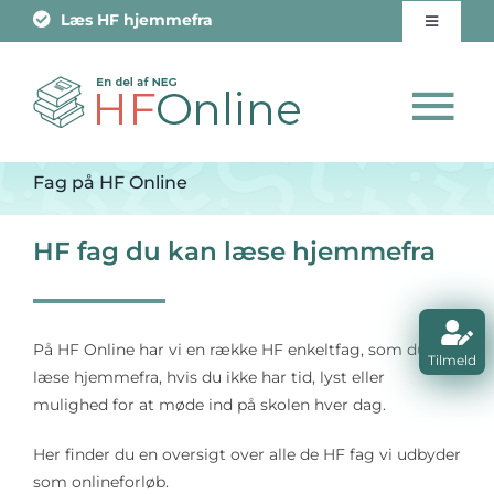
Skip
Læs HF hjemmefra
Toggle
to
Navigati
content
Om skolen
To
Job
Na
Fag på HF Online
Fuld HF Eksamen
Kontakt os
HF fag du kan læse hjemmefra
HF Enkeltfag
Tilmelding
HF Professionspakke
På HF Online har vi en række HF enkeltfag, som du kan
Tilmeld
læse hjemmefra, hvis du ikke har tid, lyst eller
mulighed for at møde ind på skolen hver dag.
Vejledning
Her finder du en oversigt over alle de HF fag vi udbyder
som onlineforløb.
Tilmeld