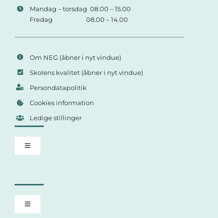
Mandag – torsdag 08.00 – 15.00
Fredag 08.00 – 14.00
Om NEG
(åbner i nyt vindue)
Skolens kvalitet
(åbner i nyt vindue)
Persondatapolitik
Cookies information
Ledige stillinger
Toggle
Navigation
Studievejledning på HF Online
Guide til tilmelding til HF Online
Toggle
Navigation