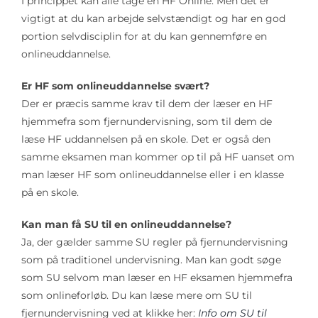
I princippet kan alle tage en HF Online. Men det er
vigtigt at du kan arbejde selvstændigt og har en god
portion selvdisciplin for at du kan gennemføre en
onlineuddannelse.
Er HF som onlineuddannelse svært?
Der er præcis samme krav til dem der læser en HF
hjemmefra som fjernundervisning, som til dem de
læse HF uddannelsen på en skole. Det er også den
samme eksamen man kommer op til på HF uanset om
man læser HF som onlineuddannelse eller i en klasse
på en skole.
Kan man få SU til en onlineuddannelse?
Ja, der gælder samme SU regler på fjernundervisning
som på traditionel undervisning. Man kan godt søge
som SU selvom man læser en HF eksamen hjemmefra
som onlineforløb. Du kan læse mere om SU til
fjernundervisning ved at klikke her:
Info om SU til