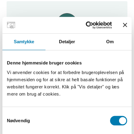
Samtykke
Detaljer
Om
Kontakt Studievejledningen
Kontakt vores studievejledning hvis du har
spørgsmål i forbindelse med din tilmelding eller til
Denne hjemmeside bruger cookies
HF Online generelt.
Vi anvender cookies for at forbedre brugeroplevelsen på
23 71 79 63
hjemmesiden og for at sikre at helt basale funktioner på
websitet fungerer korrekt. Klik på "Vis detaljer" og læs
hfvuconline-optagelse@neg.dk
mere om brug af cookies.
Mandag – torsdag 08.00 – 15.00
Fredag 08.00 – 14.00
Samtykkevalg
Nødvendig