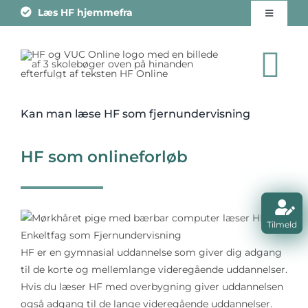
Skip
Læs HF hjemmefra
Toggle
to
Navigati
content
Om skolen
To
Job
Na
Kan man læse HF som fjernundervisning
Fuld HF Eksamen
Kontakt os
HF som onlineforløb
HF Enkeltfag
Tilmelding
HF Professionspakke
Tilmeld
HF er en gymnasial uddannelse som giver dig adgang
Vejledning
til de korte og mellemlange videregående uddannelser.
Hvis du læser HF med overbygning giver uddannelsen
også adgang til de lange videregående uddannelser.
Tilmeld