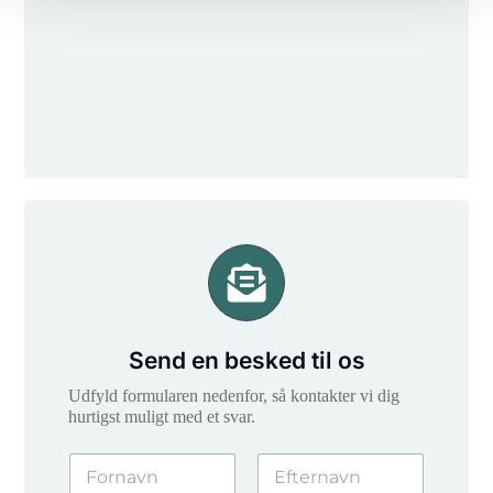
n
*
Send en besked til os
Udfyld formularen nedenfor, så kontakter vi dig
hurtigst muligt med et svar.
N
a