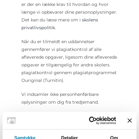
er der en række krav til hvordan og hvor
længe vi opbevarer dine personoplysninger.
Det kan du læse mere om i
skolens
privatlivspolitik
.
Når du er tilmeldt en uddannelser
gennemfører vi plagiatkontrol af alle
afleverede opgaver, ligesom dine afleverede
opgaver er tilgængelig for andre skolers
plagiatkontrol gennem plagiatprogrammet
Ouriginal (Turnitin).
Vi indsamler ikke personhenførbare
oplysninger om dig fra tredjemand.
Hvem videregiver vi personoplysninger
til?
Personoplysninger afgivet på hjemmesiden
Samtykke
Detaljer
Om