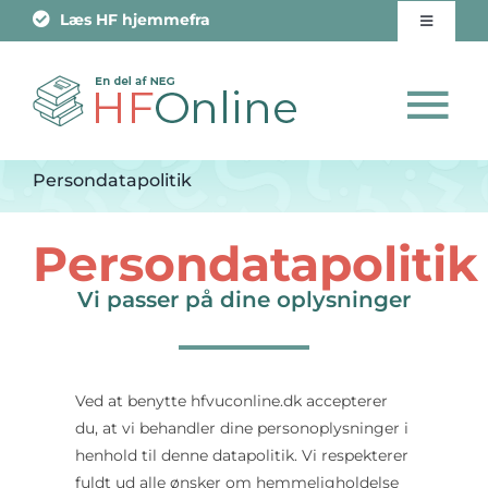
Skip
Læs HF hjemmefra
Toggle
to
Navigati
content
Om skolen
To
Job
Na
Persondatapolitik
Fuld HF Eksamen
Kontakt os
Persondatapolitik
HF Enkeltfag
Tilmelding
Vi passer på dine oplysninger
HF Professionspakke
Ved at benytte hfvuconline.dk accepterer
Vejledning
du, at vi behandler dine personoplysninger i
henhold til denne datapolitik. Vi respekterer
fuldt ud alle ønsker om hemmeligholdelse
Tilmeld