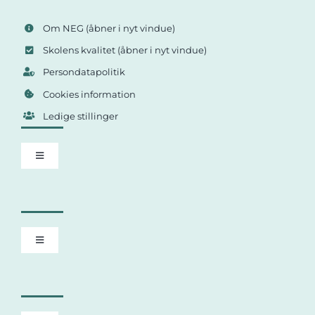
Om NEG
(åbner i nyt vindue)
Skolens kvalitet
(åbner i nyt vindue)
Persondatapolitik
Cookies information
Ledige stillinger
Toggle
Navigation
Studievejledning på HF Online
Guide til tilmelding til HF Online
Toggle
Navigation
Om Matematik på HF Enkeltfag som Fjernundervisning
Tilmelding til Fuld HF Eksamen Online