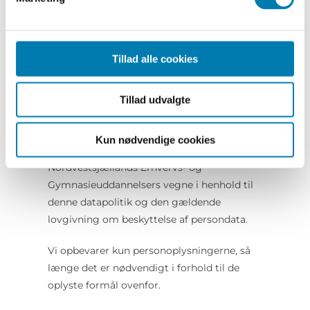
hjemmesiden.
Hvor lagres dine personoplysninger?
Tillad alle cookies
Personoplysningerne lagres på en sikker
intern server hos Nordvestsjællands
Erhvervs- og Gymnasieuddannelser. Nogle
Tillad udvalgte
personoplysninger administreres af en
tredjemand (databehandler), som opbevarer
Kun nødvendige cookies
og behandler personoplysninger på
Nordvestsjællands Erhvervs- og
Gymnasieuddannelsers vegne i henhold til
denne datapolitik og den gældende
lovgivning om beskyttelse af persondata.
Vi opbevarer kun personoplysningerne, så
længe det er nødvendigt i forhold til de
oplyste formål ovenfor.