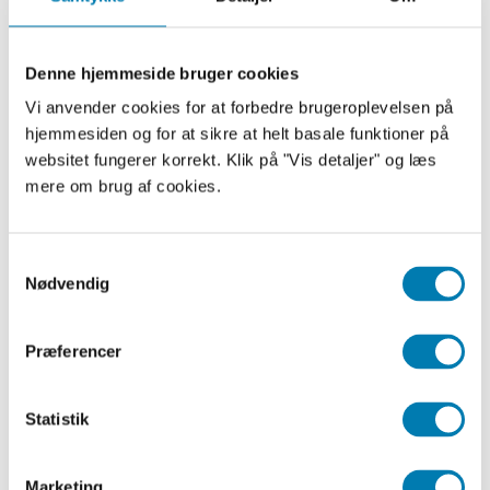
videregives kun til:
Skolens interne afdelinger
Denne hjemmeside bruger cookies
Udvalgte og betroede tredjemænd,
Vi anvender cookies for at forbedre brugeroplevelsen på
der skal benytte dine
hjemmesiden og for at sikre at helt basale funktioner på
personoplysninger med henblik på
websitet fungerer korrekt. Klik på "Vis detaljer" og læs
optagelse på en uddannelse eller
mere om brug af cookies.
ansøgning om SU.
For at kunne videreudvikle og forbedre
Samtykkevalg
hjemmesiden fører vi statistik over, hvordan
Nødvendig
du bruger hjemmesiden. Statistikken
anvendes udelukkende i opsummeret form,
Præferencer
fx til at se hvilke sider og browsere, du
bruger mest.
Statistik
Bortset fra ovenstående tilfælde,
videregives ikke data om din brug af
Marketing